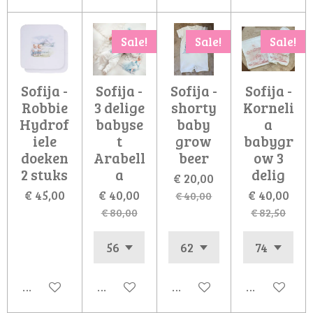
Sale!
Sale!
Sale!
Sofija -
Sofija -
Sofija -
Sofija -
Robbie
3 delige
shorty
Korneli
Hydrof
babyse
baby
a
iele
t
grow
babygr
doeken
Arabell
beer
ow 3
2 stuks
a
delig
€ 20,00
€ 45,00
€ 40,00
€ 40,00
€ 40,00
€ 80,00
€ 82,50
In winkelwagen
In winkelwagen
In winkelwagen
In winkelw