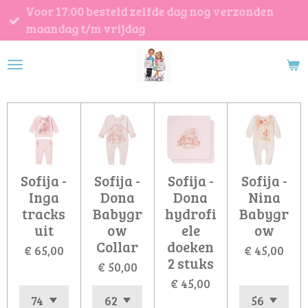
Voor 17:00 besteld zelfde dag nog verzonden
Ga
maandag t/m vrijdag
direct
naar
de
hoofdinhoud
Sofija -
Sofija -
Sofija -
Sofija -
Inga
Dona
Dona
Nina
tracks
Babygr
hydrofi
Babygr
uit
ow
ele
ow
Collar
doeken
€ 65,00
€ 45,00
2 stuks
€ 50,00
€ 45,00