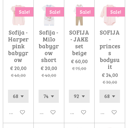
Sale!
Sale!
Sale!
Sale!
Sofija -
Sofija -
SOFIJA
SOFIJA
Harper
Milo
- JAKE
-
pink
babygr
set
princes
babygr
ow
beige
s
ow
short
bodysu
€ 60,00
it
€ 20,00
€ 20,00
€ 75,00
€ 24,00
€ 40,00
€ 40,00
€ 30,00
In winkelwagen
In winkelwagen
In winkelwagen
In winkelw