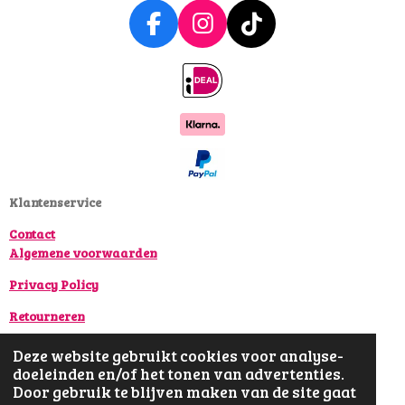
F
I
T
a
n
i
c
s
k
e
t
T
b
a
o
o
g
k
o
r
k
a
Klantenservice
m
Contact
Algemene voorwaarden
Privacy Policy
Retourneren
Klachtenregeling
Deze website gebruikt cookies voor analyse-
doeleinden en/of het tonen van advertenties.
Door gebruik te blijven maken van de site gaat