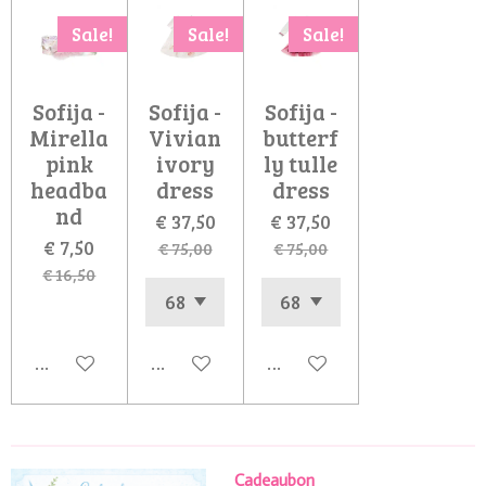
Sale!
Sale!
Sale!
Sofija -
Sofija -
Sofija -
Mirella
Vivian
butterf
pink
ivory
ly tulle
headba
dress
dress
nd
€ 37,50
€ 37,50
€ 7,50
€ 75,00
€ 75,00
€ 16,50
In winkelwagen
In winkelwagen
In winkelwagen
Cadeaubon