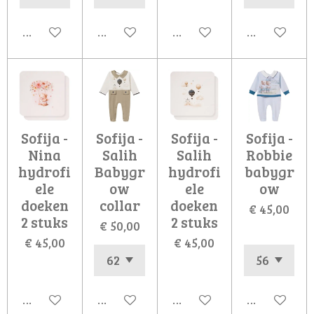
In winkelwagen
In winkelwagen
In winkelwagen
In winkelw
Sofija -
Sofija -
Sofija -
Sofija -
Nina
Salih
Salih
Robbie
hydrofi
Babygr
hydrofi
babygr
ele
ow
ele
ow
doeken
collar
doeken
€ 45,00
2 stuks
2 stuks
€ 50,00
€ 45,00
€ 45,00
In winkelwagen
In winkelwagen
In winkelwagen
In winkelw