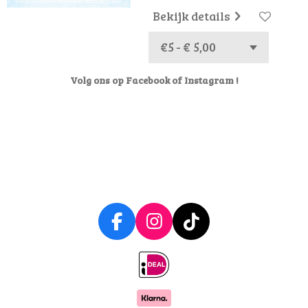
Bekijk details
Volg ons op Facebook of Instagram !
F
I
T
a
n
i
c
s
k
e
t
T
b
a
o