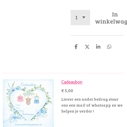
In
winkelwa
D
D
S
D
e
e
h
e
l
e
a
l
e
l
r
e
n
e
n
Cadeaubon
€ 5,00
Liever een ander bedrag stuur
ons een mail of whatsapp en we
helpen je verder !