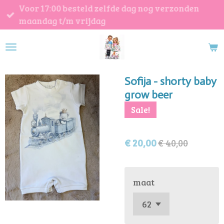
Voor 17:00 besteld zelfde dag nog verzonden
Ga
maandag t/m vrijdag
direct
naar
de
hoofdinhoud
Sofija - shorty baby
grow beer
Sale!
€ 20,00
€ 40,00
maat