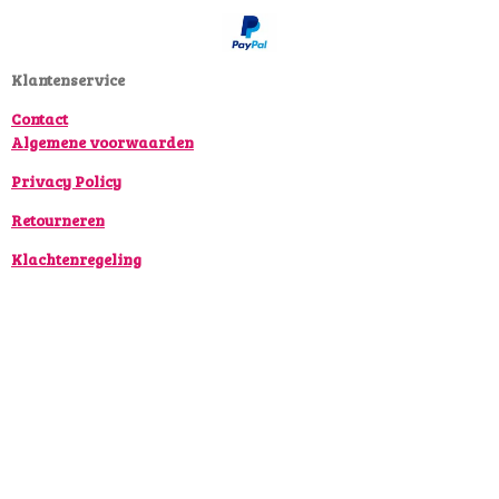
o
g
k
o
r
k
a
Klantenservice
m
Contact
Algemene voorwaarden
Privacy Policy
Retourneren
Klachtenregeling