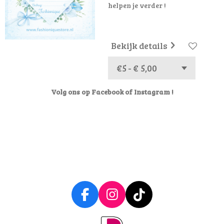
helpen je verder !
Bekijk details
Volg ons op Facebook of Instagram !
F
I
T
a
n
i