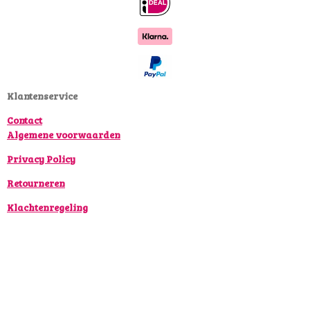
c
s
k
e
t
T
b
a
o
o
g
k
o
r
k
a
Klantenservice
m
Contact
Algemene voorwaarden
Privacy Policy
Retourneren
Klachtenregeling