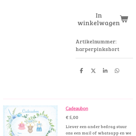
In
winkelwagen
Artikelnummer:
harperpinkshort
D
D
S
D
e
e
h
e
l
e
a
l
e
l
r
e
n
e
n
Cadeaubon
€ 5,00
Liever een ander bedrag stuur
ons een mail of whatsapp en we