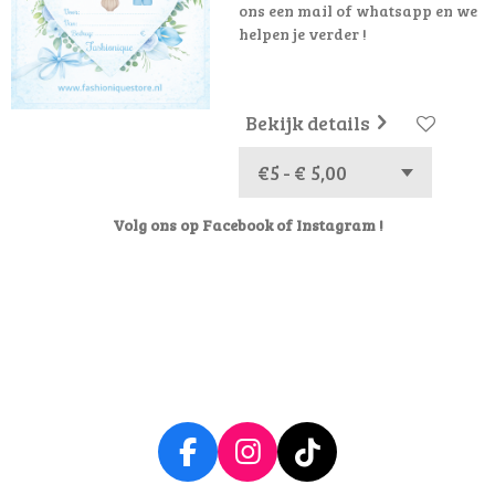
ons een mail of whatsapp en we
helpen je verder !
Bekijk details
Volg ons op Facebook of Instagram !
F
I
T
a
n
i