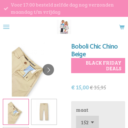
Voor 17:00 besteld zelfde dag nog verzonden
Ga
maandag t/m vrijdag
direct
naar
de
hoofdinhoud
Boboli Chic Chino
Beige
BLACK FRIDAY
DEALS
€ 15,00
€ 35,95
maat