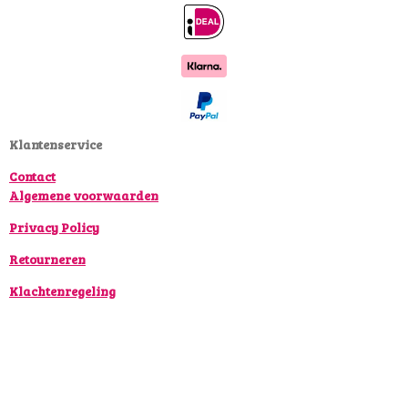
c
s
k
e
t
T
b
a
o
o
g
k
o
r
k
a
Klantenservice
m
Contact
Algemene voorwaarden
Privacy Policy
Retourneren
Klachtenregeling