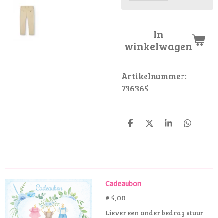
In
winkelwagen
Artikelnummer:
736365
D
D
S
D
e
e
h
e
l
e
a
l
e
l
r
e
n
e
n
Cadeaubon
€ 5,00
Liever een ander bedrag stuur