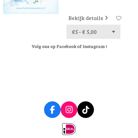
Bekijk details
Volg ons op Facebook of Instagram !
F
I
T
a
n
i
c
s
k
e
t
T