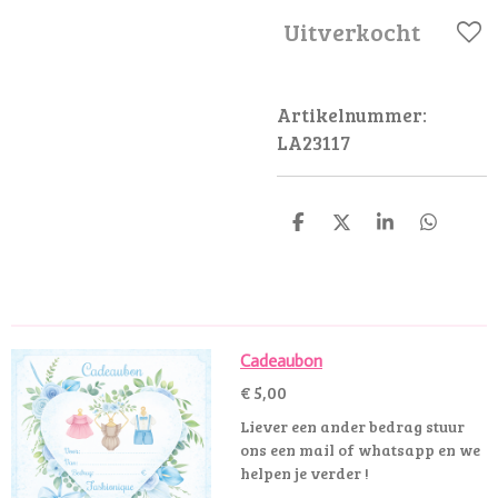
Uitverkocht
Artikelnummer:
LA23117
D
D
S
D
e
e
h
e
l
e
a
l
e
l
r
e
n
e
n
Cadeaubon
€ 5,00
Liever een ander bedrag stuur
ons een mail of whatsapp en we
helpen je verder !