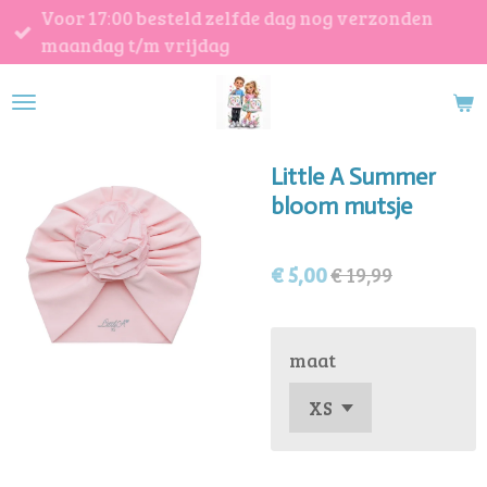
Voor 17:00 besteld zelfde dag nog verzonden
Ga
maandag t/m vrijdag
direct
naar
de
hoofdinhoud
Little A Summer
bloom mutsje
€ 5,00
€ 19,99
maat