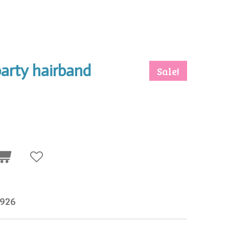
arty hairband
Sale!
926