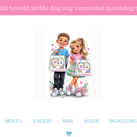
:00 besteld zelfde dag nog verzonden maandag 
MEISJES
JONGENS
BABY
JASSEN
BADKLEDING