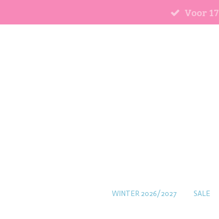
Voor 17
Ga
direct
naar
de
hoofdinhoud
WINTER 2026/2027
SALE