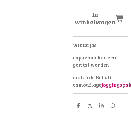
In
winkelwagen
Winterjas
capuchon kan eraf
geritst worden
match de Boboli
camouflage
joggingspa
D
D
S
D
e
e
h
e
l
e
a
l
e
l
r
e
n
e
n