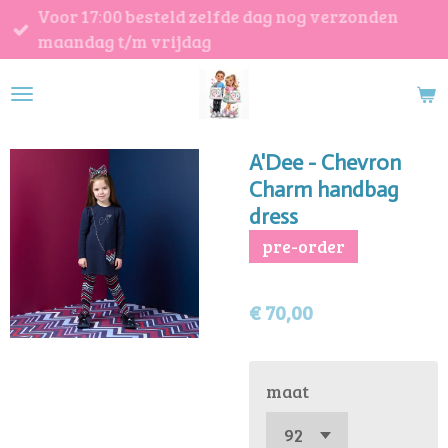
Voor 17:00 besteld zelfde dag nog verzonden
Ga
maandag t/m vrijdag
direct
naar
de
hoofdinhoud
A'Dee - Chevron
Charm handbag
dress
pre-order
€ 70,00
maat