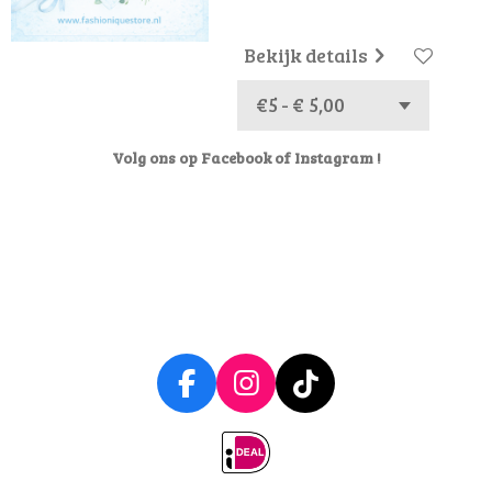
Bekijk details
Volg ons op Facebook of Instagram !
F
I
T
a
n
i
c
s
k
e
t
T