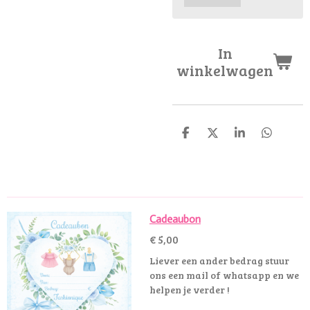
In
winkelwagen
D
D
S
D
e
e
h
e
l
e
a
l
e
l
r
e
n
e
n
Cadeaubon
€ 5,00
Liever een ander bedrag stuur
ons een mail of whatsapp en we
helpen je verder !