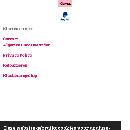
b
a
o
o
g
k
o
r
k
a
Klantenservice
m
Contact
Algemene voorwaarden
Privacy Policy
Retourneren
Klachtenregeling
Deze website gebruikt cookies voor analyse-