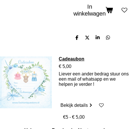
In
winkelwagen
D
D
S
D
e
e
h
e
l
e
a
l
e
l
r
e
n
e
n
Cadeaubon
€ 5,00
Liever een ander bedrag stuur ons
een mail of whatsapp en we
helpen je verder !
Bekijk details