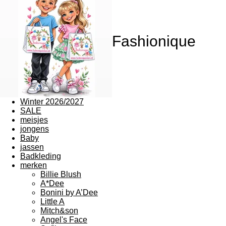
Fashionique
Winter 2026/2027
SALE
meisjes
jongens
Baby
jassen
Badkleding
merken
Billie Blush
A*Dee
Bonini by A’Dee
Little A
Mitch&son
Angel's Face