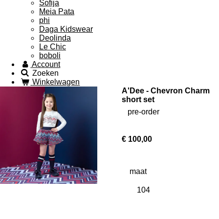
Sofija
Meia Pata
phi
Daga Kidswear
Deolinda
Le Chic
boboli
Account
Zoeken
Winkelwagen
A'Dee - Chevron Charm
short set
pre-order
€ 100,00
maat