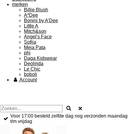
merken
Billie Blush
A*Dee
Bonini by A’Dee
Little A
Mitch&son
Angel's Face
Sofija
Meia Pata
phi
Daga Kidswear
Deolinda
Le Chic
boboli
Account
Voor 17:00 besteld zelfde dag nog verzonden maandag
t/m vrijdag