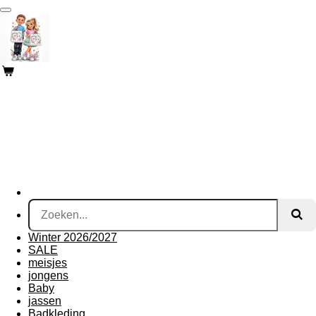
Ga
direct
naar
de
hoofdinhoud
Winter 2026/2027
SALE
meisjes
jongens
Baby
jassen
Badkleding