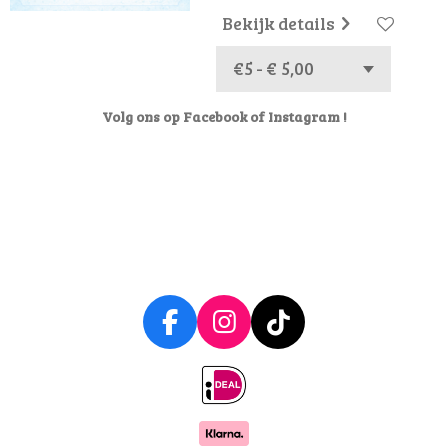
Bekijk details
Volg ons op Facebook of Instagram !
F
I
T
a
n
i
c
s
k
e
t
T
b
a
o