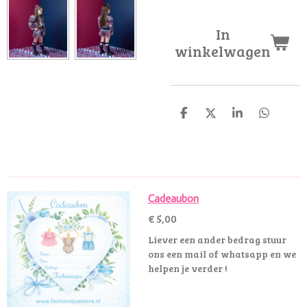
In
winkelwagen
D
D
S
D
e
e
h
e
l
e
a
l
e
l
r
e
n
e
n
Cadeaubon
€ 5,00
Liever een ander bedrag stuur
ons een mail of whatsapp en we
helpen je verder !