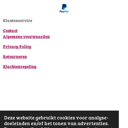
o
g
k
o
r
k
a
Klantenservice
m
Contact
Algemene voorwaarden
Privacy Policy
Retourneren
Klachtenregeling
Deze website gebruikt cookies voor analyse-
doeleinden en/of het tonen van advertenties.