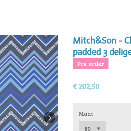
Mitch&Son - C
padded 3 delige
Pre-order
€ 202,50
Maat