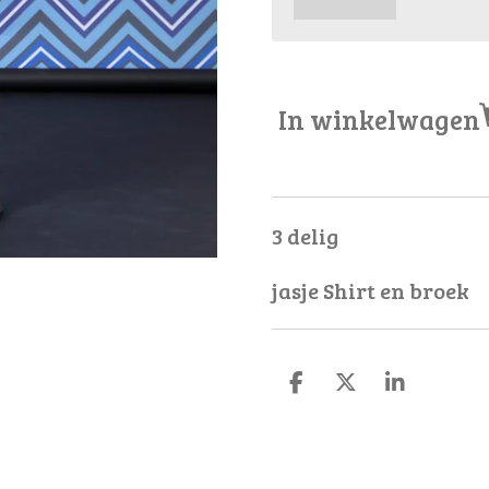
In winkelwagen
3 delig
jasje Shirt en broek
D
D
S
e
e
h
l
e
a
e
l
r
n
e