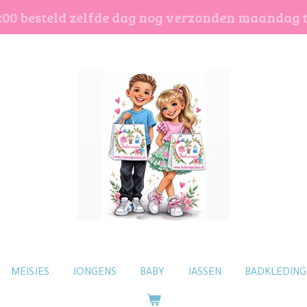
:00 besteld zelfde dag nog verzonden maandag 
MEISJES
JONGENS
BABY
JASSEN
BADKLEDING