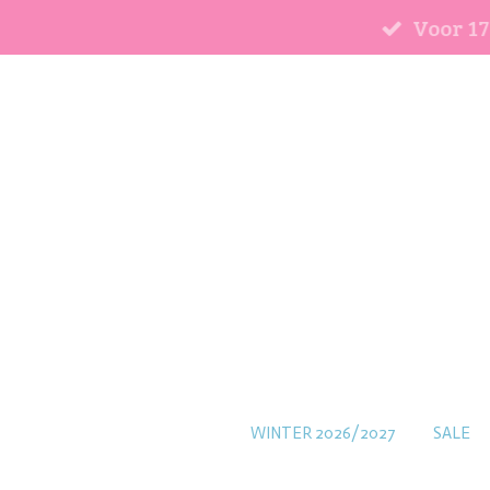
Voor 17
Ga
direct
naar
de
hoofdinhoud
WINTER 2026/2027
SALE