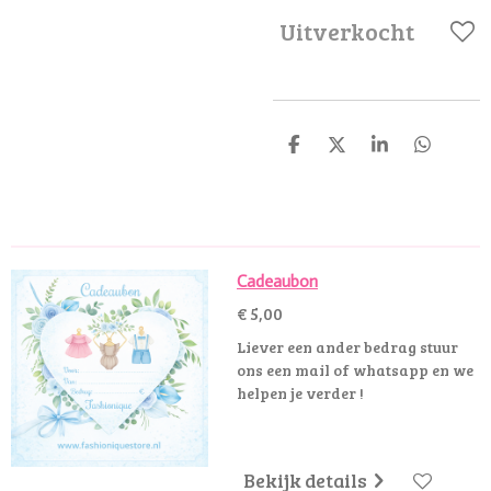
Uitverkocht
D
D
S
D
e
e
h
e
l
e
a
l
e
l
r
e
n
e
n
Cadeaubon
€ 5,00
Liever een ander bedrag stuur
ons een mail of whatsapp en we
helpen je verder !
Bekijk details