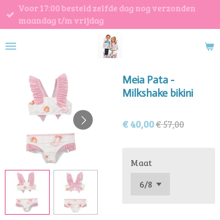
Voor 17:00 besteld zelfde dag nog verzonden
Ga
maandag t/m vrijdag
direct
naar
de
hoofdinhoud
Meia Pata -
Milkshake bikini
€ 40,00
€ 57,00
Maat