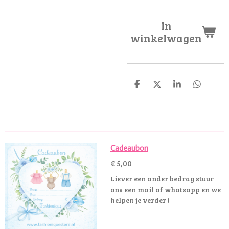
In
winkelwagen
D
D
S
D
e
e
h
e
l
e
a
l
e
l
r
e
n
e
n
Cadeaubon
€ 5,00
Liever een ander bedrag stuur
ons een mail of whatsapp en we
helpen je verder !