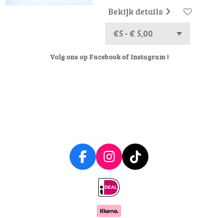
Bekijk details
Volg ons op Facebook of Instagram !
F
I
T
a
n
i
c
s
k
e
t
T
b
a
o