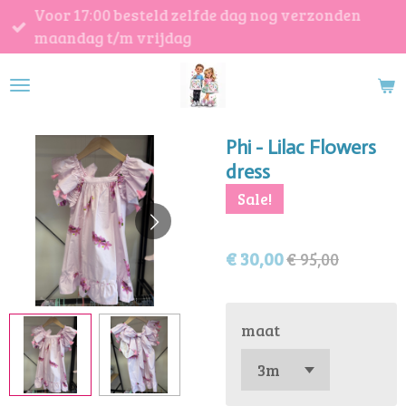
Voor 17:00 besteld zelfde dag nog verzonden
Ga
maandag t/m vrijdag
direct
naar
de
hoofdinhoud
Phi - Lilac Flowers
dress
Sale!
€ 30,00
€ 95,00
maat