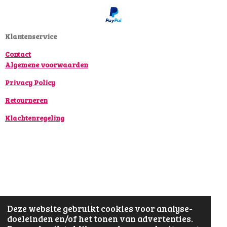
o
g
k
o
r
k
a
Klantenservice
m
Contact
Algemene voorwaarden
Privacy Policy
Retourneren
Klachtenregeling
Deze website gebruikt cookies voor analyse-
doeleinden en/of het tonen van advertenties.