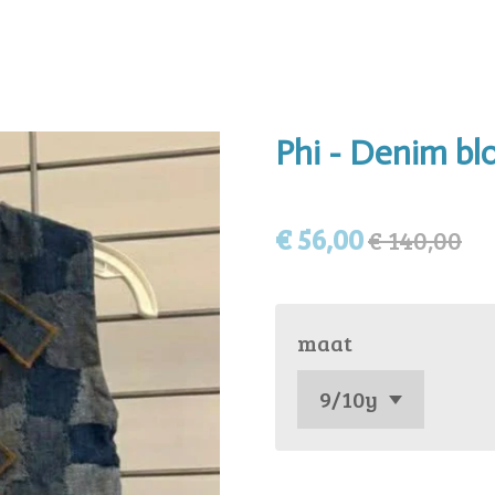
Phi - Denim bl
€ 56,00
€ 140,00
maat