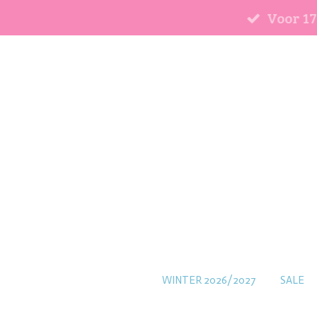
Voor 17
Ga
direct
naar
de
hoofdinhoud
WINTER 2026/2027
SALE