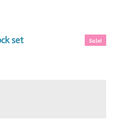
ock set
Sale!