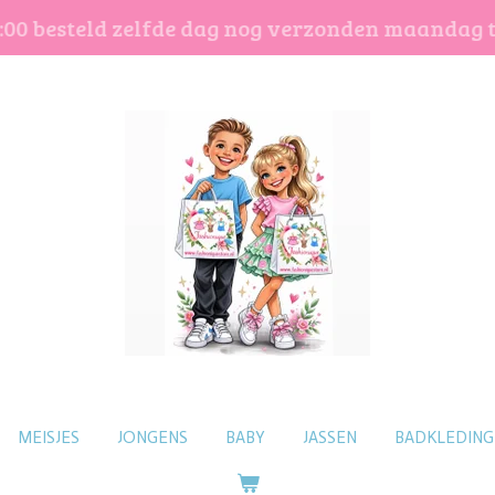
:00 besteld zelfde dag nog verzonden maandag 
MEISJES
JONGENS
BABY
JASSEN
BADKLEDING