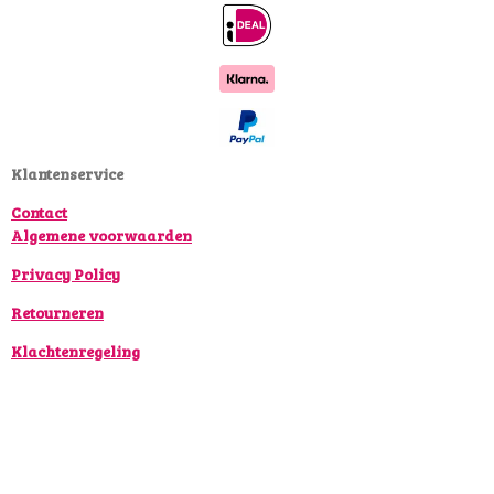
c
s
k
e
t
T
b
a
o
o
g
k
o
r
k
a
Klantenservice
m
Contact
Algemene voorwaarden
Privacy Policy
Retourneren
Klachtenregeling