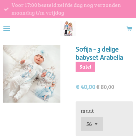
Voor 17:00 besteld zelfde dag nog verzonden
Ga
maandag t/m vrijdag
direct
naar
de
hoofdinhoud
Sofija - 3 delige
babyset Arabella
Sale!
€ 40,00
€ 80,00
maat