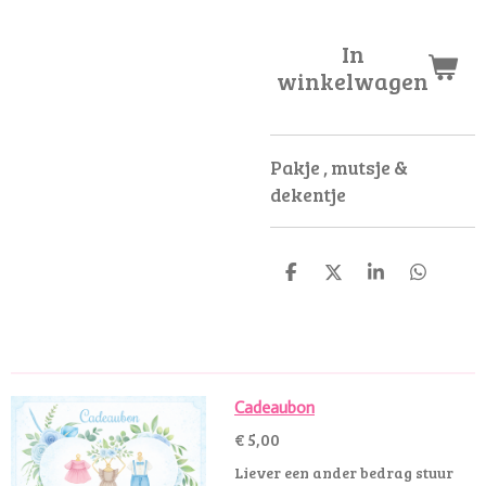
In
winkelwagen
Pakje , mutsje &
dekentje
D
D
S
D
e
e
h
e
l
e
a
l
e
l
r
e
n
e
n
Cadeaubon
€ 5,00
Liever een ander bedrag stuur