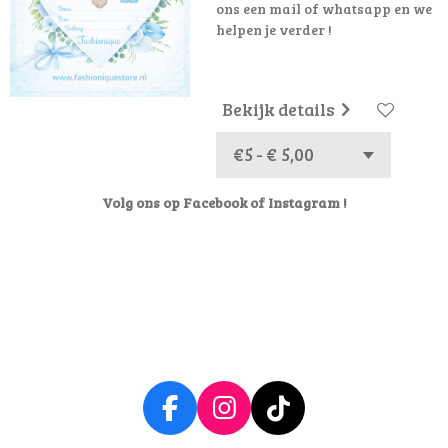
ons een mail of whatsapp en we
helpen je verder !
Bekijk details
Volg ons op Facebook of Instagram !
F
I
T
a
n
i