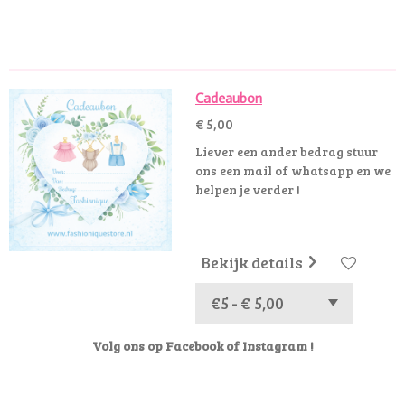
e
e
h
e
l
e
a
l
e
l
r
e
n
e
n
Cadeaubon
€ 5,00
Liever een ander bedrag stuur
ons een mail of whatsapp en we
helpen je verder !
Bekijk details
Volg ons op Facebook of Instagram !