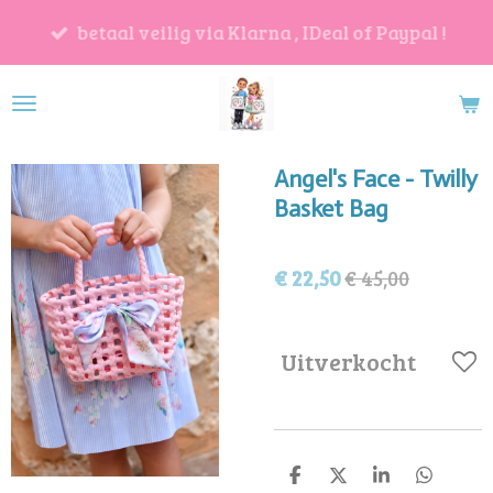
Ga
betaal veilig via Klarna , IDeal of Paypal !
direct
naar
de
hoofdinhoud
Angel's Face - Twilly
Basket Bag
€ 22,50
€ 45,00
Uitverkocht
D
D
S
D