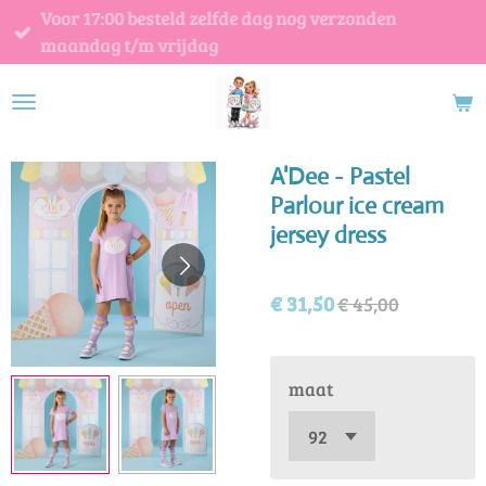
Voor 17:00 besteld zelfde dag nog verzonden
Ga
maandag t/m vrijdag
direct
naar
de
hoofdinhoud
A'Dee - Pastel
Parlour ice cream
jersey dress
€ 31,50
€ 45,00
maat