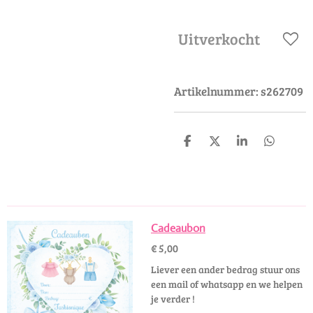
Uitverkocht
Artikelnummer:
s262709
D
D
S
D
e
e
h
e
l
e
a
l
e
l
r
e
n
e
n
Cadeaubon
€ 5,00
Liever een ander bedrag stuur ons
een mail of whatsapp en we helpen
je verder !