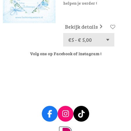
helpen je verder !
Bekijk details
Volg ons op Facebook of Instagram !
F
I
T
a
n
i