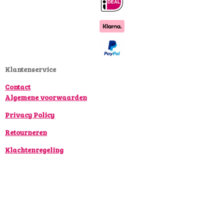
c
s
k
e
t
T
b
a
o
o
g
k
o
r
k
a
Klantenservice
m
Contact
Algemene voorwaarden
Privacy Policy
Retourneren
Klachtenregeling