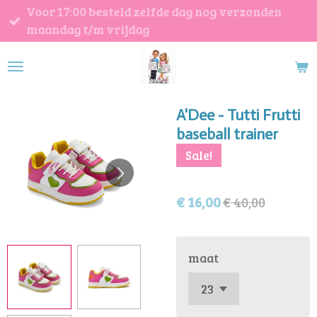
Voor 17:00 besteld zelfde dag nog verzonden
Ga
maandag t/m vrijdag
direct
naar
de
hoofdinhoud
A'Dee - Tutti Frutti
baseball trainer
Sale!
€ 16,00
€ 40,00
maat