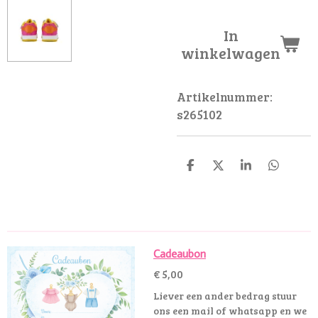
In
winkelwagen
Artikelnummer:
s265102
D
D
S
D
e
e
h
e
l
e
a
l
e
l
r
e
n
e
n
Cadeaubon
€ 5,00
Liever een ander bedrag stuur
ons een mail of whatsapp en we