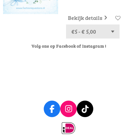
Bekijk details
Volg ons op Facebook of Instagram !
F
I
T
a
n
i
c
s
k
e
t
T