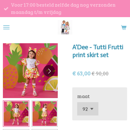
Voor 17:00 besteld zelfde dag nog verzonden
Ga
maandag t/m vrijdag
direct
naar
de
hoofdinhoud
A'Dee - Tutti Frutti
print skirt set
€ 63,00
€ 90,00
maat