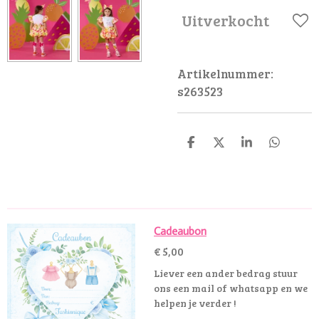
Uitverkocht
Artikelnummer:
s263523
D
D
S
D
e
e
h
e
l
e
a
l
e
l
r
e
n
e
n
Cadeaubon
€ 5,00
Liever een ander bedrag stuur
ons een mail of whatsapp en we
helpen je verder !