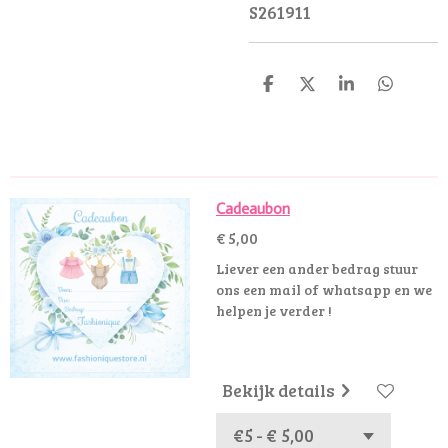
S261911
D
D
S
D
e
e
h
e
l
e
a
l
e
l
r
e
n
e
n
Cadeaubon
€ 5,00
Liever een ander bedrag stuur
ons een mail of whatsapp en we
helpen je verder !
Bekijk details