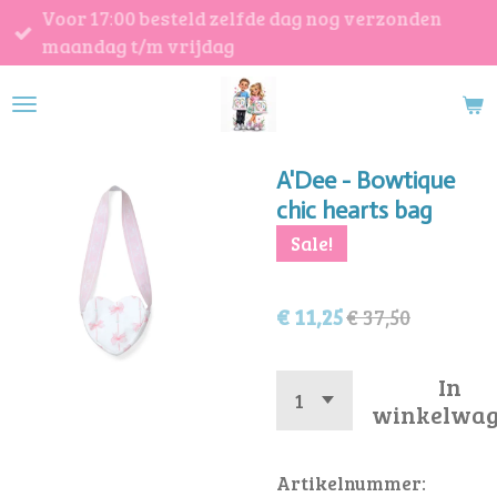
Voor 17:00 besteld zelfde dag nog verzonden
Ga
maandag t/m vrijdag
direct
naar
de
hoofdinhoud
A'Dee - Bowtique
chic hearts bag
Sale!
€ 11,25
€ 37,50
In
winkelwa
Artikelnummer: