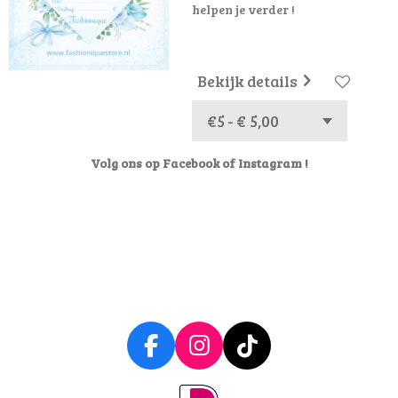
helpen je verder !
Bekijk details
Volg ons op Facebook of Instagram !
F
I
T
a
n
i