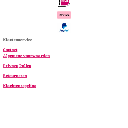
c
s
k
e
t
T
b
a
o
o
g
k
o
r
k
a
Klantenservice
m
Contact
Algemene voorwaarden
Privacy Policy
Retourneren
Klachtenregeling