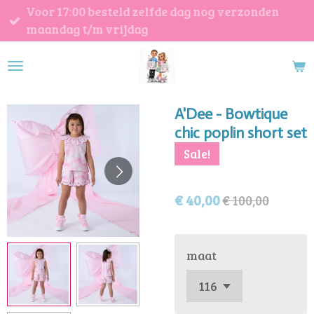
Voor 17:00 besteld zelfde dag nog verzonden
Ga
maandag t/m vrijdag
direct
naar
de
hoofdinhoud
A'Dee - Bowtique
chic poplin short set
Sale!
€ 40,00
€ 100,00
maat