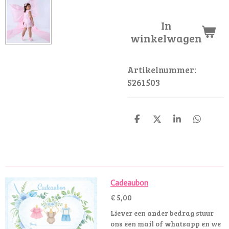
In
winkelwagen
Artikelnummer:
S261503
D
D
S
D
e
e
h
e
l
e
a
l
e
l
r
e
n
e
n
Cadeaubon
€ 5,00
Liever een ander bedrag stuur
ons een mail of whatsapp en we