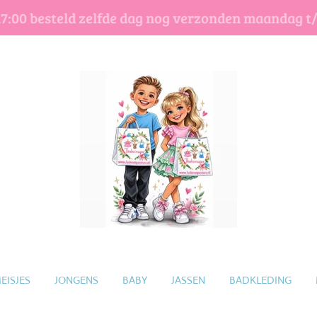
17:00 besteld zelfde dag nog verzonden maandag t
EISJES
JONGENS
BABY
JASSEN
BADKLEDING