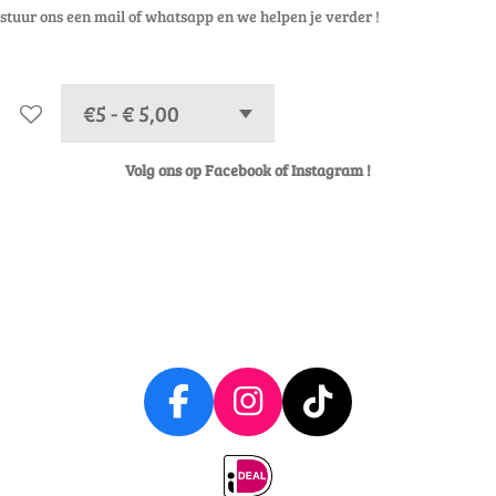
stuur ons een mail of whatsapp en we helpen je verder !
Volg ons op Facebook of Instagram !
F
I
T
a
n
i
c
s
k