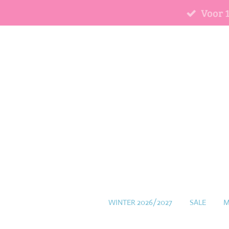
Voor 
Ga
direct
naar
de
hoofdinhoud
WINTER 2026/2027
SALE
M