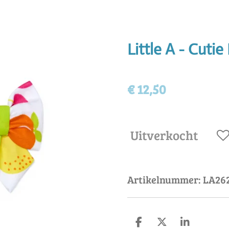
Little A - Cutie 
€ 12,50
Uitverkocht
Artikelnummer:
LA26
D
D
S