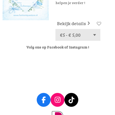
helpen je verder !
Bekijk details
Volg ons op Facebook of Instagram !
F
I
T
a
n
i