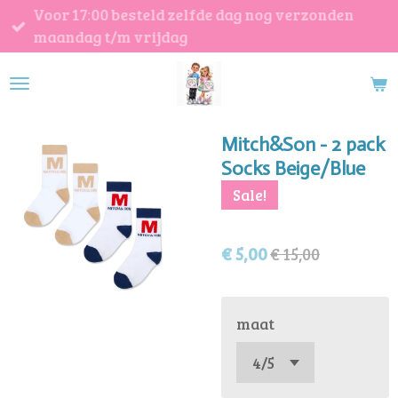
Voor 17:00 besteld zelfde dag nog verzonden
Ga
maandag t/m vrijdag
direct
naar
de
hoofdinhoud
Mitch&Son - 2 pack
Socks Beige/Blue
Sale!
€ 5,00
€ 15,00
maat