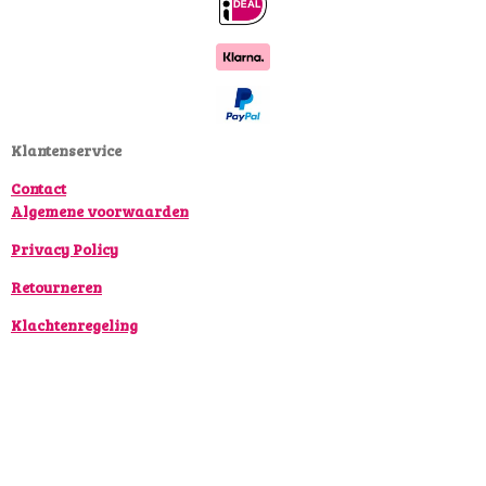
c
s
k
e
t
T
b
a
o
o
g
k
o
r
k
a
Klantenservice
m
Contact
Algemene voorwaarden
Privacy Policy
Retourneren
Klachtenregeling