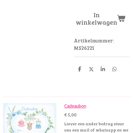
In
winkelwagen
Artikelnummer:
MS26221
D
D
S
D
e
e
h
e
l
e
a
l
e
l
r
e
n
e
n
Cadeaubon
€ 5,00
Liever een ander bedrag stuur
ons een mail of whatsapp en we