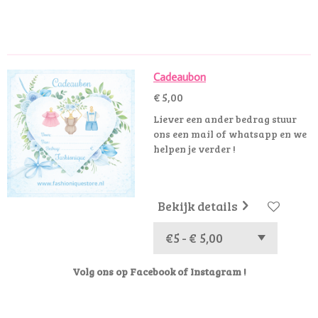
e
e
h
e
l
e
a
l
e
l
r
e
n
e
n
Cadeaubon
€ 5,00
Liever een ander bedrag stuur
ons een mail of whatsapp en we
helpen je verder !
Bekijk details
Volg ons op Facebook of Instagram !