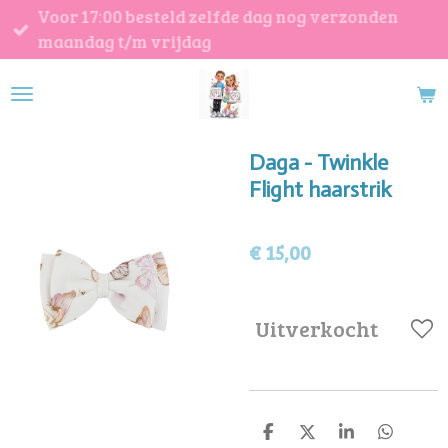
Voor 17:00 besteld zelfde dag nog verzonden
Ga
maandag t/m vrijdag
direct
naar
de
hoofdinhoud
Daga - Twinkle
Flight haarstrik
€ 15,00
Uitverkocht
D
D
S
D