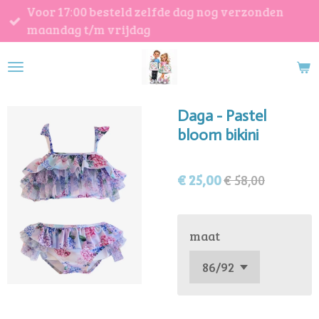
Voor 17:00 besteld zelfde dag nog verzonden
Ga
maandag t/m vrijdag
direct
naar
de
hoofdinhoud
Daga - Pastel
bloom bikini
€ 25,00
€ 58,00
maat