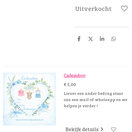
Uitverkocht
D
D
S
D
e
e
h
e
l
e
a
l
e
l
r
e
n
e
n
Cadeaubon
€ 5,00
Liever een ander bedrag stuur
ons een mail of whatsapp en we
helpen je verder !
Bekijk details