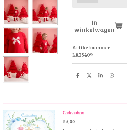
In
winkelwagen
Artikelnummer:
LA25409
D
D
S
D
e
e
h
e
l
e
a
l
e
l
r
e
n
e
n
Cadeaubon
€ 5,00