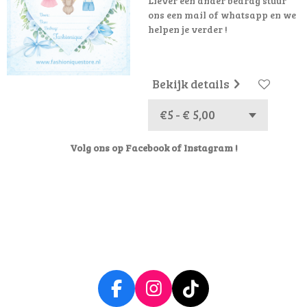
Liever een ander bedrag stuur
ons een mail of whatsapp en we
helpen je verder !
Bekijk details
Volg ons op Facebook of Instagram !
F
I
T