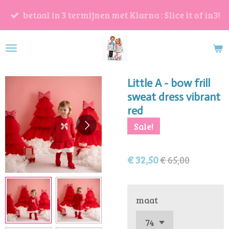
Ga
betaal in 3 termijnen met Klarna : Slice it of in3!
direct
naar
de
hoofdinhoud
Little A - bow frill
sweat dress vibrant
red
Sale!
€ 32,50
€ 65,00
maat