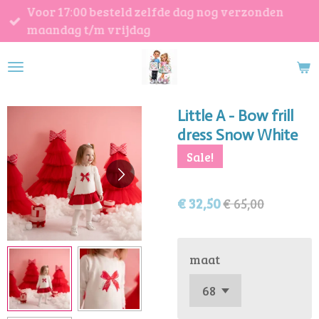
Voor 17:00 besteld zelfde dag nog verzonden
Ga
maandag t/m vrijdag
direct
naar
de
hoofdinhoud
Little A - Bow frill
dress Snow White
Sale!
€ 32,50
€ 65,00
maat