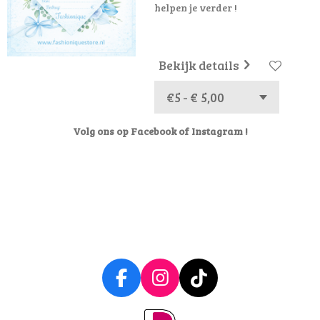
helpen je verder !
Bekijk details
Volg ons op Facebook of Instagram !
F
I
T
a
n
i