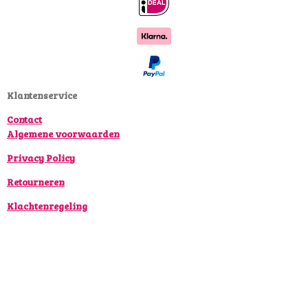
c
s
k
e
t
T
b
a
o
o
g
k
o
r
k
a
Klantenservice
m
Contact
Algemene voorwaarden
Privacy Policy
Retourneren
Klachtenregeling