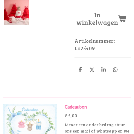
In
winkelwagen
Artikelnummer:
La25409
D
D
S
D
e
e
h
e
l
e
a
l
e
l
r
e
n
e
n
Cadeaubon
€ 5,00
Liever een ander bedrag stuur
ons een mail of whatsapp en we