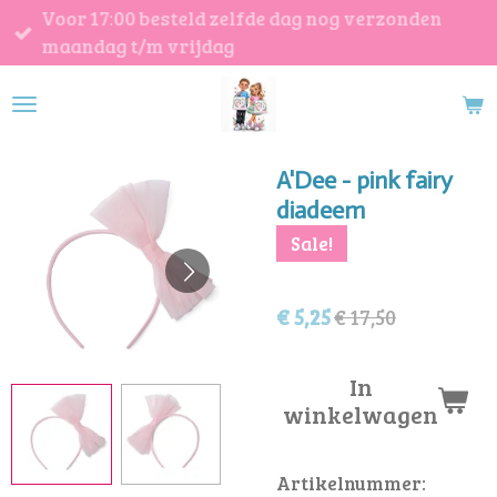
Voor 17:00 besteld zelfde dag nog verzonden
Ga
maandag t/m vrijdag
direct
naar
de
hoofdinhoud
A'Dee - pink fairy
diadeem
Sale!
€ 5,25
€ 17,50
In
winkelwagen
Artikelnummer: