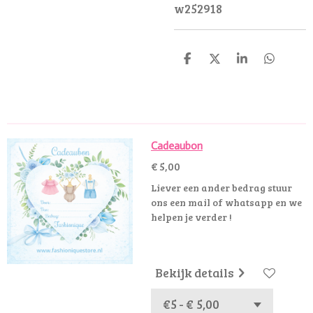
w252918
D
D
S
D
e
e
h
e
l
e
a
l
e
l
r
e
n
e
n
Cadeaubon
€ 5,00
Liever een ander bedrag stuur
ons een mail of whatsapp en we
helpen je verder !
Bekijk details