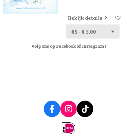
Bekijk details
Volg ons op Facebook of Instagram !
F
I
T
a
n
i
c
s
k
e
t
T