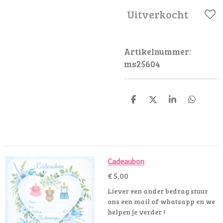
Uitverkocht
Artikelnummer:
ms25604
D
D
S
D
e
e
h
e
l
e
a
l
e
l
r
e
n
e
n
Cadeaubon
€ 5,00
Liever een ander bedrag stuur
ons een mail of whatsapp en we
helpen je verder !