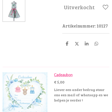
Uitverkocht
Artikelnummer:
10127
D
D
S
D
e
e
h
e
l
e
a
l
e
l
r
e
n
e
n
Cadeaubon
€ 5,00
Liever een ander bedrag stuur
ons een mail of whatsapp en we
helpen je verder !