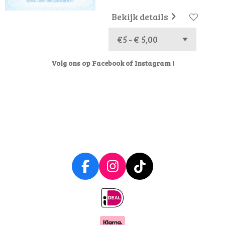
Bekijk details
Volg ons op Facebook of Instagram !
F
I
T
a
n
i
c
s
k
e
t
T
b
a
o