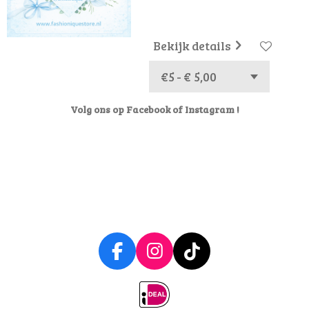
Bekijk details
Volg ons op Facebook of Instagram !
F
I
T
a
n
i
c
s
k