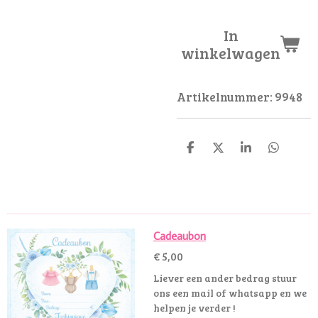
In
winkelwagen
Artikelnummer:
9948
D
D
S
D
e
e
h
e
l
e
a
l
e
l
r
e
n
e
n
Cadeaubon
€ 5,00
Liever een ander bedrag stuur
ons een mail of whatsapp en we
helpen je verder !