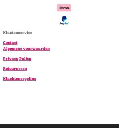
e
t
T
b
a
o
o
g
k
o
r
k
a
Klantenservice
m
Contact
Algemene voorwaarden
Privacy Policy
Retourneren
Klachtenregeling