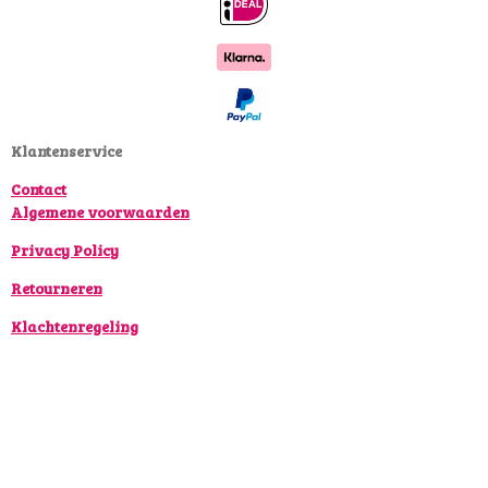
c
s
k
e
t
T
b
a
o
o
g
k
o
r
k
a
Klantenservice
m
Contact
Algemene voorwaarden
Privacy Policy
Retourneren
Klachtenregeling