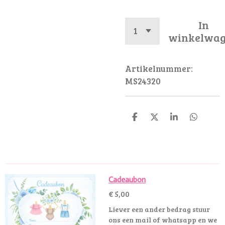
In
winkelwa
Artikelnummer:
MS24320
D
D
S
D
e
e
h
e
l
e
a
l
e
l
r
e
n
e
n
Cadeaubon
€ 5,00
Liever een ander bedrag stuur
ons een mail of whatsapp en we