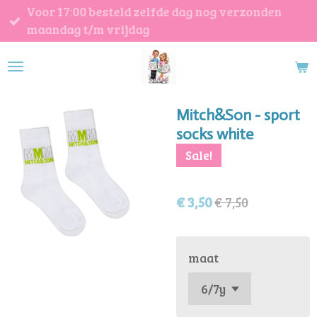
Voor 17:00 besteld zelfde dag nog verzonden
Ga
maandag t/m vrijdag
direct
naar
de
hoofdinhoud
Mitch&Son - sport
socks white
Sale!
€ 3,50
€ 7,50
maat