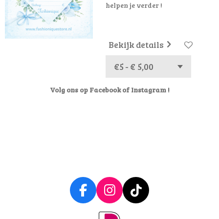
helpen je verder !
Bekijk details
Volg ons op Facebook of Instagram !
F
I
T
a
n
i