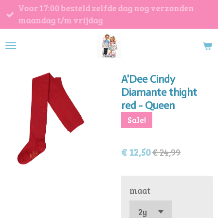
Voor 17:00 besteld zelfde dag nog verzonden
Ga
maandag t/m vrijdag
direct
naar
de
hoofdinhoud
A'Dee Cindy
Diamante thight
red - Queen
Sale!
€ 12,50
€ 24,99
maat