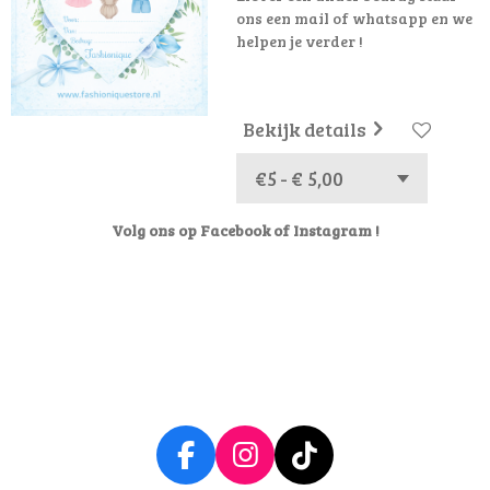
ons een mail of whatsapp en we
helpen je verder !
Bekijk details
Volg ons op Facebook of Instagram !
F
I
T