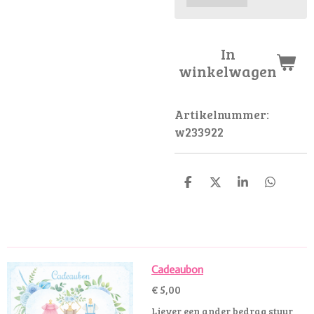
In
winkelwagen
Artikelnummer:
w233922
D
D
S
D
e
e
h
e
l
e
a
l
e
l
r
e
n
e
n
Cadeaubon
€ 5,00
Liever een ander bedrag stuur