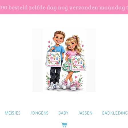
:00 besteld zelfde dag nog verzonden maandag 
MEISJES
JONGENS
BABY
JASSEN
BADKLEDING