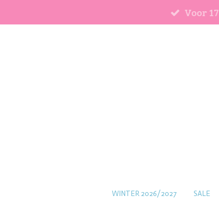
Voor 17
Ga
direct
naar
de
hoofdinhoud
WINTER 2026/2027
SALE