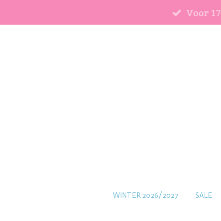
Voor 17
Ga
direct
naar
de
hoofdinhoud
WINTER 2026/2027
SALE