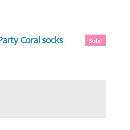
arty Coral socks
Sale!