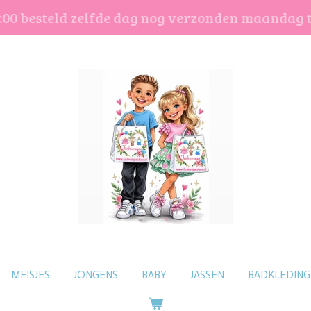
:00 besteld zelfde dag nog verzonden maandag 
MEISJES
JONGENS
BABY
JASSEN
BADKLEDING